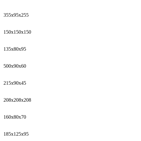
355х95х255
150х150х150
135х80х95
500х90х60
215х90х45
208х208х208
160х80х70
185х125х95