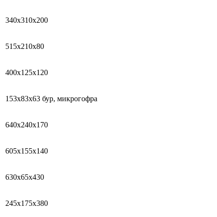
340х310х200
515х210х80
400х125х120
153х83х63 бур, микрогофра
640х240х170
605х155х140
630х65х430
245х175х380