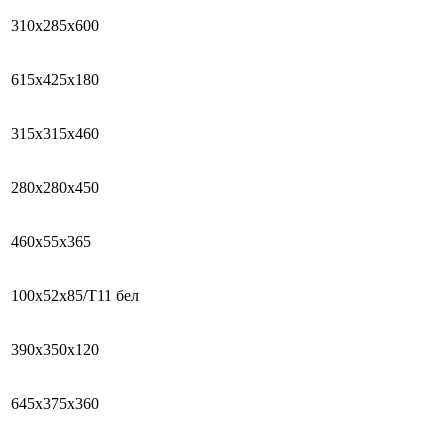
310х285х600
615х425х180
315х315х460
280х280х450
460х55х365
100х52х85/Т11 бел
390х350х120
645х375х360