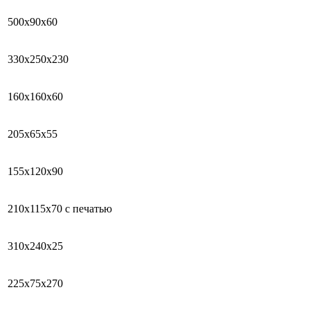
500х90х60
330х250х230
160х160х60
205х65х55
155х120х90
210х115х70 с печатью
310х240х25
225х75х270