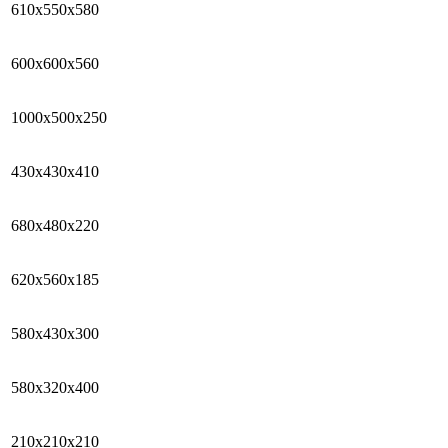
610х550х580
600х600х560
1000х500х250
430х430х410
680х480х220
620х560х185
580х430х300
580х320х400
210х210х210