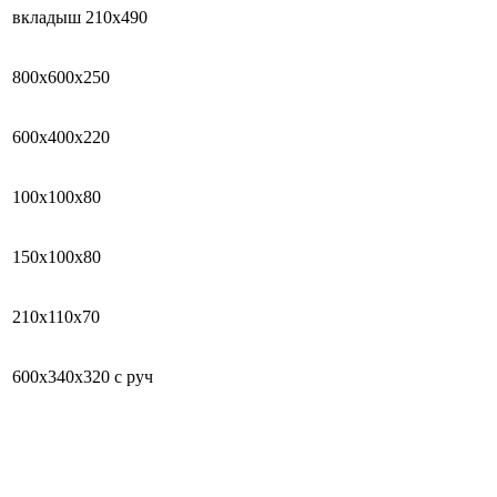
вкладыш 210х490
800х600х250
600х400х220
100х100х80
150х100х80
210х110х70
600х340х320 с руч